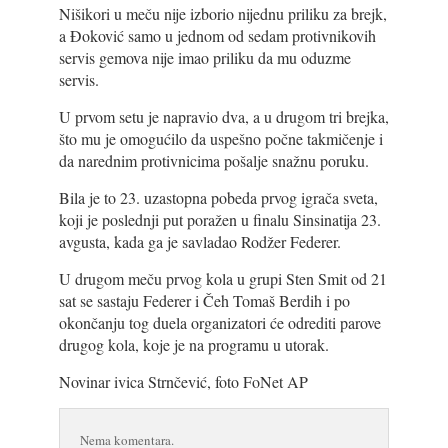
Nišikori u meču nije izborio nijednu priliku za brejk,
a Đoković samo u jednom od sedam protivnikovih
servis gemova nije imao priliku da mu oduzme
servis.
U prvom setu je napravio dva, a u drugom tri brejka,
što mu je omogućilo da uspešno počne takmičenje i
da narednim protivnicima pošalje snažnu poruku.
Bila je to 23. uzastopna pobeda prvog igrača sveta,
koji je poslednji put poražen u finalu Sinsinatija 23.
avgusta, kada ga je savladao Rodžer Federer.
U drugom meču prvog kola u grupi Sten Smit od 21
sat se sastaju Federer i Čeh Tomaš Berdih i po
okončanju tog duela organizatori će odrediti parove
drugog kola, koje je na programu u utorak.
Novinar ivica Strnčević, foto FoNet AP
Nema komentara.