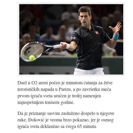
Duel u O2 areni počeo je minutom ćutanja za žrtve
terorističkih napada u Parizu, a po završetku meča
prvom igraču sveta uručen je trofej namenjen
najuspešnijem teniseru godine.
Da je priznanje sasvim zasluženo dospelo u njegove
ruke, Đoković je veoma brzo pokazao, jer je osmog
igrača sveta deklasirao sa svega 65 minuta.