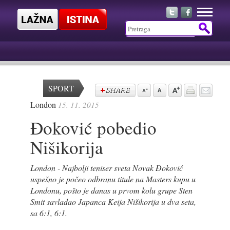
SPORT
London
15. 11. 2015
Đoković pobedio
Nišikorija
London - Najbolji teniser sveta Novak Đoković
uspešno je počeo odbranu titule na Masters kupu u
Londonu, pošto je danas u prvom kolu grupe Sten
Smit savladao Japanca Keija Nišikorija u dva seta,
sa 6:1, 6:1.