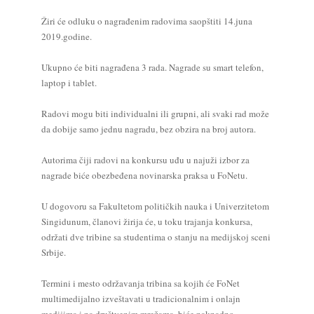
Žiri će odluku o nagrađenim radovima saopštiti 14.juna
2019.godine.
Ukupno će biti nagrađena 3 rada. Nagrade su smart telefon,
laptop i tablet.
Radovi mogu biti individualni ili grupni, ali svaki rad može
da dobije samo jednu nagradu, bez obzira na broj autora.
Autorima čiji radovi na konkursu uđu u najuži izbor za
nagrade biće obezbeđena novinarska praksa u FoNetu.
U dogovoru sa Fakultetom političkih nauka i Univerzitetom
Singidunum, članovi žirija će, u toku trajanja konkursa,
održati dve tribine sa studentima o stanju na medijskoj sceni
Srbije.
Termini i mesto održavanja tribina sa kojih će FoNet
multimedijalno izveštavati u tradicionalnim i onlajn