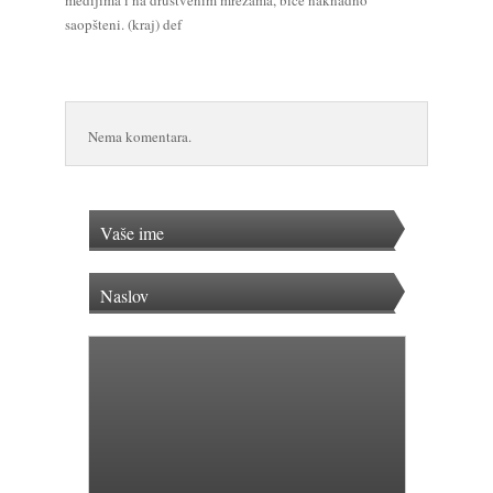
medijima i na društvenim mrežama, biće naknadno
saopšteni. (kraj) def
Nema komentara.