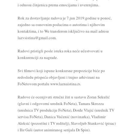
i odnosu činjenica prema emocijama i uverenjima.
Rok za dostavljanje radova je 7.jun 2019.godine u ponoć,
zajedno sa osnovnim podacima o autorima i njihovim
kontaktima, i to We transferom isključivo na mail adresu
lazvsistina@gmail.com.
Radovi pristigli posle isteka roka neće učestvovati u
konkurenciji za nagrade.
Svi filmovi koji ispune konkursne propozicije biće po
redosledu prispeća objavljeni i trajno arhivirani na
FoNetovom portalu www.laznaistina.rs.
Radove će ocenjivati stručni žiri u sastavu Zoran Sekulić
(glavni i odgovorni urednik FoNeta), Tamara Skrozza
(urednica TV produkcije FoNeta), Đorđe Vlajić (urednik TV
servisa FoNeta), Danica Vučenić (novinarka), Vladimir
Aleksić (pozorišni i TV reditelj), Slavoljub Stanković (pisac)
i Ilir Gaši (autor animiranog serijala Dr Spin).