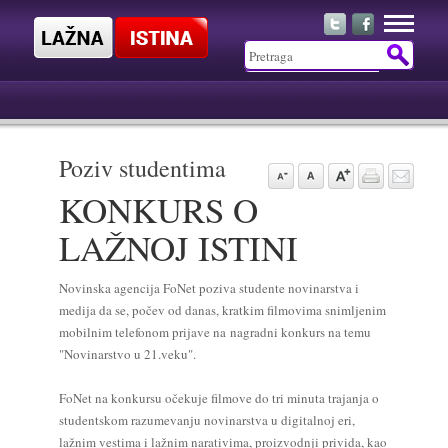
Poziv studentima
KONKURS O
LAŽNOJ ISTINI
Novinska agencija FoNet poziva studente novinarstva i
medija da se, počev od danas, kratkim filmovima snimljenim
mobilnim telefonom prijave na
nagradni konkurs na temu
"Novinarstvo u 21.veku".
FoNet na konkursu očekuje filmove do tri minuta trajanja o
studentskom razumevanju novinarstva u digitalnoj eri,
lažnim vestima i lažnim narativima, proizvodnji privida, kao