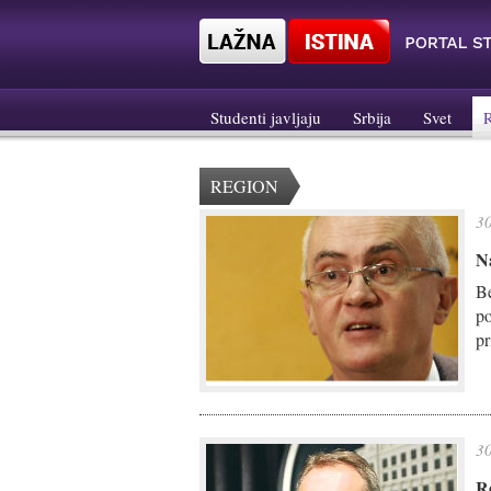
Studenti javljaju
Srbija
Svet
REGION
30
N
Be
po
pr
30
R