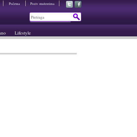
Početna
Poziv studentima
hno
Lifestyle