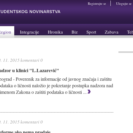
Registrujte se
Ulogujte se
Region
Integracije
Hronika
Biz
Sport
Zabava
Te
. 11. 2015
komentari 0
adzor u klinici "L.Lazarević"
ograd - Poverenik za informacije od javnog značaja i zaštitu
dataka o ličnosti naložio je pokretanje postupka nadzora nad
imenom Zakona o zaštiti podataka o ličnosti ...
. 11. 2015
komentari 0
eforme,ako nema prodaje