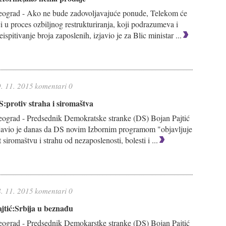
ograd - Ako ne bude zadovoljavajuće ponude, Telekom će
i u proces ozbiljnog restrukturiranja, koji podrazumeva i
eispitivanje broja zaposlenih, izjavio je za Blic ministar ...
. 11. 2015
komentari 0
:protiv straha i siromaštva
ograd - Predsednik Demokratske stranke (DS) Bojan Pajtić
javio je danas da DS novim Izbornim programom "objavljuje
t siromaštvu i strahu od nezaposlenosti, bolesti i ...
. 11. 2015
komentari 0
jtić:Srbija u beznađu
ograd - Predsednik Demokarstke stranke (DS) Bojan Pajtić