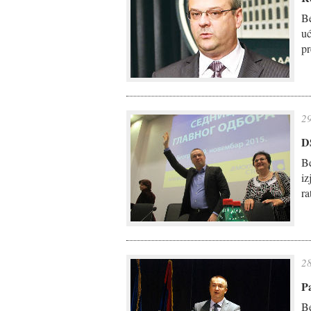
Be
uć
pr
29
DS
Be
iz
ra
28
Pa
Be