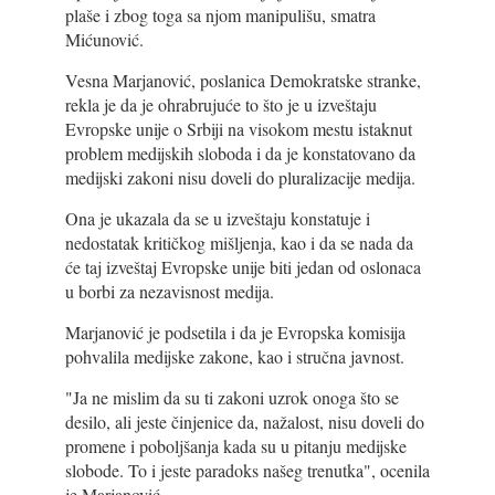
plaše i zbog toga sa njom manipulišu, smatra
Mićunović.
Vesna Marjanović, poslanica Demokratske stranke,
rekla je da je ohrabrujuće to što je u izveštaju
Evropske unije o Srbiji na visokom mestu istaknut
problem medijskih sloboda i da je konstatovano da
medijski zakoni nisu doveli do pluralizacije medija.
Ona je ukazala da se u izveštaju konstatuje i
nedostatak kritičkog mišljenja, kao i da se nada da
će taj izveštaj Evropske unije biti jedan od oslonaca
u borbi za nezavisnost medija.
Marjanović je podsetila i da je Evropska komisija
pohvalila medijske zakone, kao i stručna javnost.
"Ja ne mislim da su ti zakoni uzrok onoga što se
desilo, ali jeste činjenice da, nažalost, nisu doveli do
promene i poboljšanja kada su u pitanju medijske
slobode. To i jeste paradoks našeg trenutka", ocenila
je Marjanović.