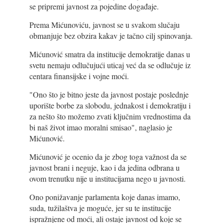
se pripremi javnost za pojedine događaje.
Prema Mićunoviću, javnost se u svakom slučaju
obmanjuje bez obzira kakav je tačno cilj spinovanja.
Mićunović smatra da institucije demokratije danas u
svetu nemaju odlučujući uticaj već da se odlučuje iz
centara finansijske i vojne moći.
"Ono što je bitno jeste da javnost postaje poslednje
uporište borbe za slobodu, jednakost i demokratiju i
za nešto što možemo zvati ključnim vrednostima da
bi naš život imao moralni smisao", naglasio je
Mićunović.
Mićunović je ocenio da je zbog toga važnost da se
javnost brani i neguje, kao i da jedina odbrana u
ovom trenutku nije u institucijama nego u javnosti.
Ono ponižavanje parlamenta koje danas imamo,
suda, tužilaštva je moguće, jer su te institucije
ispražnjene od moći, ali ostaje javnost od koje se