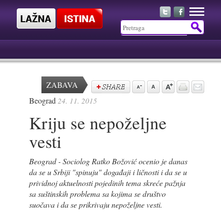
ZABAVA
Beograd
24. 11. 2015
Kriju se nepoželjne
vesti
Beograd - Sociolog Ratko Božović ocenio je danas
da se u Srbiji "spinuju" događaji i ličnosti i da se u
prividnoj aktuelnosti pojedinih tema skreće pažnja
sa suštinskih problema sa kojima se društvo
suočava i da se prikrivaju nepoželjne vesti.