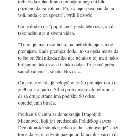
trebalo da aplaudiramo premijeru nego bi bilo
poželjno da ga volimo. Pa, ko nije sposoban da ga
voli, onda je on sporan", tvrdi Božović.
On je dodao da "poprilično" gleda televiziju, ali da
tako nešto nije u životu video.
"To mi je, malo sve ličilo, na metodologiju samog
premijera. Kada premijer dođe...to su opšta mesta da
to što on čini nikada niko nije učinio u toj meri, tako
briljantno, tako svetski i tako dalje. To je već priča
samohvaljenja", smatra Božović.
On je naveo i da je nelogično to što premijer tvrdi da
je 90 odsto ljudi u Srbiji protiv njegovih reformi, a
da sa druge strane ima podršku 50 odsto
opredeljenih birača.
Predsenik Centra za demokratiju Dragoljub
Mićunović, koji je i predsednik Političkog saveta
Demokratske stranke, rekao je da "spinovanje" služi
tome da se, ili odvrati pažnju od ključnih stvari ili da