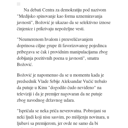
Na debati Centra za demokratiju pod nazivom
"Medijsko spinovanje kao forma uznemiravanja
javnosti", Božović je ukazao da se selektivno iznose
činjenice i prikrivaju nepoželjne vesti.
"Neumerenom hvalom i preuveličavanjem
doprinosa ciljne grupe ili favorizovanog pojedinca
pribegava se čak i providnim manipulacijama zbog
dobijanja pozitivnih poena u javnosti", smatra
Božović.
Božović je napomenuo da se u momentu kada je
predsednik Vlade Srbije Aleksandar Vučić trebalo
da putuje u Kinu "dogodilo čudo neviđeno" na
televiziji i da je premijer nagovaran da ne putuje
zbog navodnog državnog udara.
"Ispričala se neka priča neverovatna. Pobrojani su
neki ljudi koji nisu sasvim, po mišljenju novinara, u
ljubavi sa premijerom, jer ovde ne samo da bi