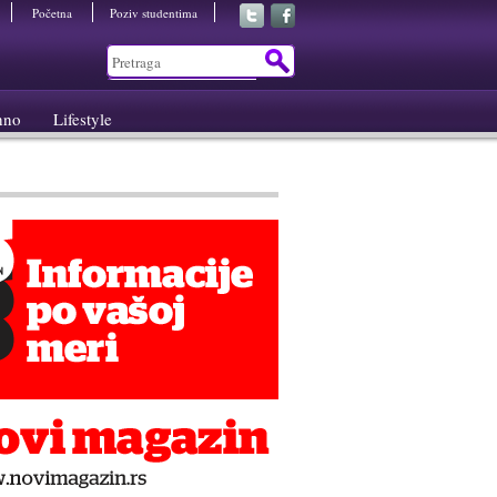
Početna
Poziv studentima
hno
Lifestyle