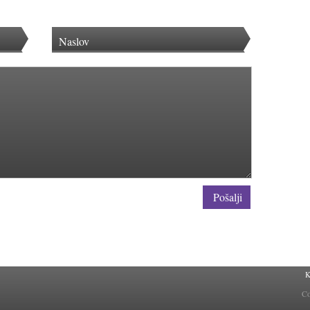
Pošalji
K
Co