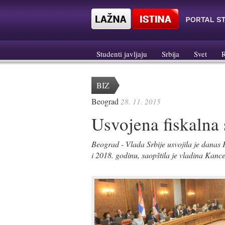
Studenti javljaju
Srbija
Svet
BIZ
Beograd
28. 11. 2015
Usvojena fiskalna 
Beograd - Vlada Srbije usvojila je danas 
i 2018. godinu, saopštila je vladina Kance