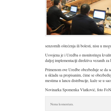
senzornih oštećenja ili bolesti, nisu u mog
Usvojena je i Uredba o monitoringu kvalite
daljoj implementaciji direktiva vezanih za 
Primenom ove Uredbe obezbeđuje se da se n
u skladu sa propisanim, čime se obezbeđuj
mestima u lancu distribucije, kaže se u sa
Novinarka Spomenka Vlatković, foto FoN
Nema komentara.