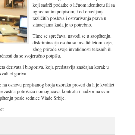
koji sadrži podatke o ličnom identitetu ili sa
ugraviranim potpisom, kod obavljanja
različitih poslova i ostvarivanja prava u
situacijama kada je to potrebno.
Time se sprečava, navodi se u saopštenju,
diskriminacija osoba sa invaliditetom koje,
zbog prirode svoje invalidnosti-telesnih ili
ućnosti da se svojeručno potpišu.
ta derivata i biogoriva, koja predstavlja značajan korak u
kvalitet goriva.
a osnovu propisanog broja uzoraka proveri da li je kvalitet
e zaštita potrošača i omogućava kontrolu i nadzor na svim
opštenju posle sednice Vlade Srbije.
et