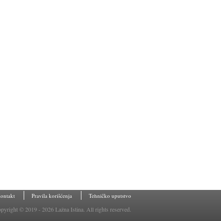
ontakt
Pravila korišćenja
Tehničko uputstvo
pyright © 2019 - 2026 Lažna Istina. All rights reserved.