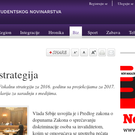
Registrujte se
Ulogujte se
Region
Integracije
Hronika
Biz
Sport
Zabava
Te
strategija
Fiskalnu strategiju za 2016. godinu sa projekcijama za 2017.
larija za saradnju s medijima.
Vlada Srbije usvojila je i Predlog zakona o
dopunama Zakona o sprečavanju
diskriminacije osoba sa invaliditetom,
kojim se omogućava se upotreba pečata